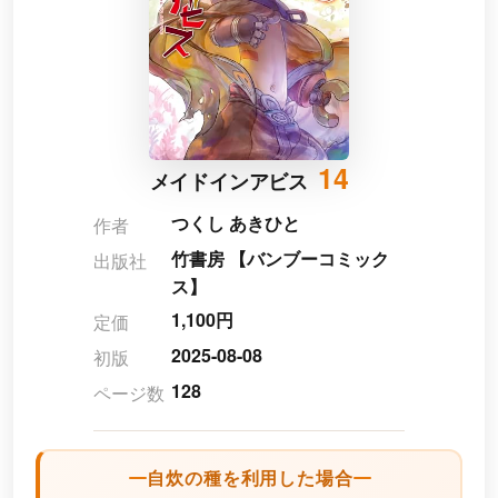
14
メイドインアビス
つくし あきひと
作者
竹書房 【バンブーコミック
出版社
ス】
1,100円
定価
2025-08-08
初版
128
ページ数
自炊の種を利用した場合