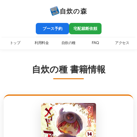
自炊の森
ブース予約
宅配裁断依頼
トップ
利用料金
自炊の種
FAQ
アクセス
自炊の種 書籍情報