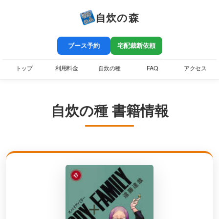
自炊の森
ブース予約
宅配裁断依頼
トップ
利用料金
自炊の種
FAQ
アクセス
自炊の種 書籍情報