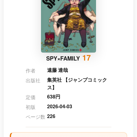
17
SPY×FAMILY
遠藤 達哉
作者
集英社 【ジャンプコミック
出版社
ス】
638円
定価
2026-04-03
初版
226
ページ数