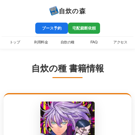
自炊の森
ブース予約
宅配裁断依頼
トップ
利用料金
自炊の種
FAQ
アクセス
自炊の種 書籍情報