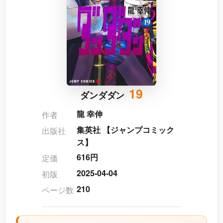
19
ダンダダン
龍 幸伸
作者
集英社 【ジャンプコミック
出版社
ス】
616円
定価
2025-04-04
初版
210
ページ数