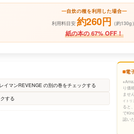
自炊の種を利用した場合
約260円
利用料目安
（
約130g
紙の本の 67% OFF！
電
※Am
レイマンREVENGE の別の巻をチェックする
り価
ませ
ックする
イトリ
ると、
でKi
認い