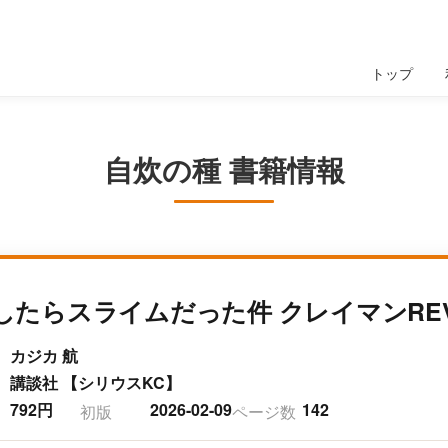
トップ
自炊の種 書籍情報
したらスライムだった件 クレイマンREV
カジカ 航
講談社 【シリウスKC】
792円
2026-02-09
142
初版
ページ数