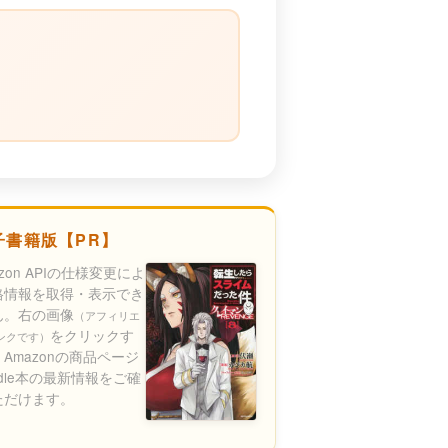
）
子書籍版【PR】
azon APIの仕様変更によ
格情報を取得・表示でき
ん。右の画像
（アフィリエ
をクリックす
ンクです）
Amazonの商品ページ
ndle本の最新情報をご確
ただけます。