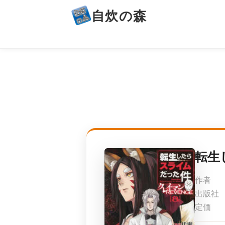
自炊の森
転生
作者
出版社
定価