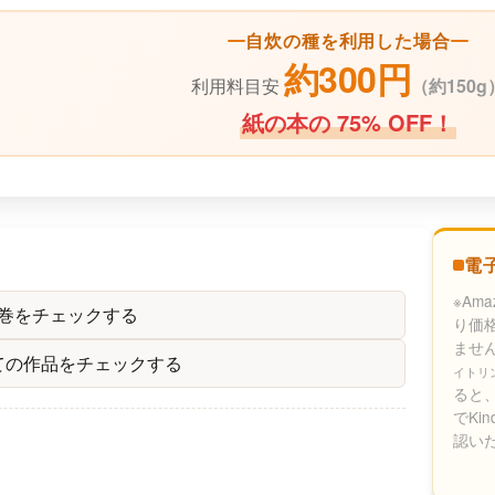
自炊の種を利用した場合
約300円
利用料目安
（
約150g
紙の本の 75% OFF！
電
※Am
の巻をチェックする
り価
ませ
 の全ての作品をチェックする
イトリ
ると、
でKi
認い