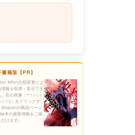
）
子書籍版【PR】
azon APIの仕様変更によ
格情報を取得・表示でき
ん。右の画像
（アフィリエ
をクリックす
ンクです）
Amazonの商品ページ
ndle本の最新情報をご確
ただけます。