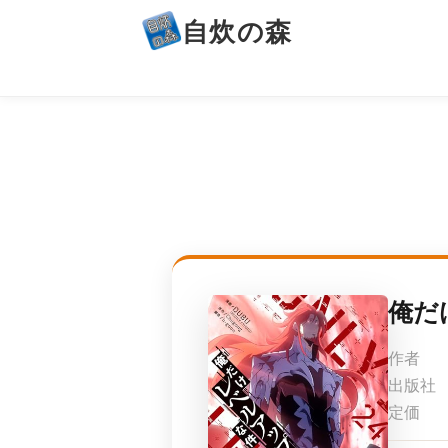
自炊の森
俺だ
作者
出版社
定価