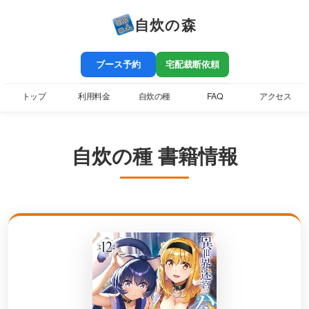
自炊の森
ブース予約
宅配裁断依頼
トップ
利用料金
自炊の種
FAQ
アクセス
自炊の種 書籍情報